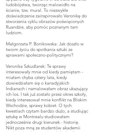
ludobójstwa, tworząc malowidło na
ścianie, tzw. mural. To niezwykłe
doświadczenie zainspirowało Veronikę do
stworzenia cyklu obrazów poświęconych
Ruandzie, aby pomóc poznanym tam
ludziom.
Małgorzata P. Bonikowska: Jak doszło w
twoim życiu do spotkania sztuki ze
sprawami społeczno-politycznymi?
Veronika Szkudlarek: Te sprawy
interesowały mnie od kiedy pamiętam -
miałam chyba cztery lata, kiedy
dowiedziałam się o kanadyjskich
Indianach i namalowałam obraz ukazujący
ich los. I tak już zostało przez okres szkoły,
kiedy interesował mnie konflikt na Bliskim
Wschodzie, sprawy kobiet. O tych
kwestiach czytam bardzo dużo, a studiując
sztukę w Montrealu studiowałam
jednocześnie drugi kierunek - historię.
Nikt poza mną ze studentów akademii