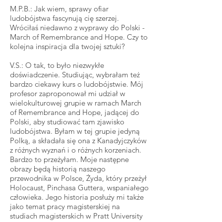
M.P.B.: Jak wiem, sprawy ofiar
ludobójstwa fascynują cię szerzej.
Wróciłaś niedawno z wyprawy do Polski -
March of Remembrance and Hope. Czy to
kolejna inspiracja dla twojej sztuki?
V.S.: O tak, to było niezwykłe
doświadczenie. Studiując, wybrałam też
bardzo ciekawy kurs o ludobójstwie. Mój
profesor zaproponował mi udział w
wielokulturowej grupie w ramach March
of Remembrance and Hope, jadącej do
Polski, aby studiować tam zjawisko
ludobójstwa. Byłam w tej grupie jedyną
Polką, a składała się ona z Kanadyjczyków
z różnych wyznań i o różnych korzeniach.
Bardzo to przeżyłam. Moje następne
obrazy będą historią naszego
przewodnika w Polsce, Żyda, który przeżył
Holocaust, Pinchasa Guttera, wspaniałego
człowieka. Jego historia posłuży mi także
jako temat pracy magisterskiej na
studiach magisterskich w Pratt University