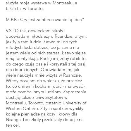
służyła moja wystawa w Montrealu, a
także ta, w Toronto.
M.P.B.: Czy jest zainteresowanie tą ideą?
V.S.: O tak, odwiedzam szkoły i
opowiadam młodzieży o Ruandzie, o tym,
jak żyją tam ludzie. Łatwo mi do tych
młodych ludzi dotrzeć, bo ja sama nie
jestem wiele od nich starsza. Łatwo się ze
mną identyfikują. Radzę im, żeby robili to,
do czego czują pasję i korzystali z tej pasji
dla dobra innych. Opowiadam im, jak
wiele nauczyła mnie wizyta w Ruandzie.
Wtedy doszłam do wniosku, że przecież
to, co umiem i kocham robić - malować -
może pomóc innym ludziom. Zaproszenia
dostaję także z uniwersytetów w
Montrealu, Toronto, ostatnio University of
Western Ontario. Z tych spotkań wynikły
kolejne pieniądze na kozy i krowy dla
Nsanga, bo szkoły przekazały dotacje na
ten cel.