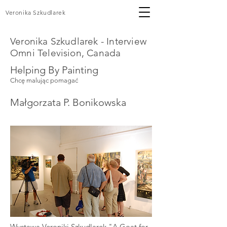
Veronika Szkudlarek
Veronika Szkudlarek - Interview
Omni Television, Canada
Helping By Painting
Chcę malując pomagać
Małgorzata P. Bonikowska
Wystawa Veroniki Szkudlarek "A Goat for