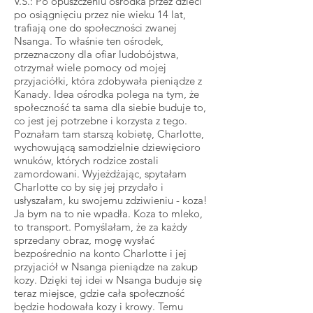
V.S.: Po opuszczeniu ośrodka przez dzieci
po osiągnięciu przez nie wieku 14 lat,
trafiają one do społeczności zwanej
Nsanga. To właśnie ten ośrodek,
przeznaczony dla ofiar ludobójstwa,
otrzymał wiele pomocy od mojej
przyjaciółki, która zdobywała pieniądze z
Kanady. Idea ośrodka polega na tym, że
społeczność ta sama dla siebie buduje to,
co jest jej potrzebne i korzysta z tego.
Poznałam tam starszą kobietę, Charlotte,
wychowującą samodzielnie dziewięcioro
wnuków, których rodzice zostali
zamordowani. Wyjeżdżając, spytałam
Charlotte co by się jej przydało i
usłyszałam, ku swojemu zdziwieniu - koza!
Ja bym na to nie wpadła. Koza to mleko,
to transport. Pomyślałam, że za każdy
sprzedany obraz, mogę wysłać
bezpośrednio na konto Charlotte i jej
przyjaciół w Nsanga pieniądze na zakup
kozy. Dzięki tej idei w Nsanga buduje się
teraz miejsce, gdzie cała społeczność
będzie hodowała kozy i krowy. Temu