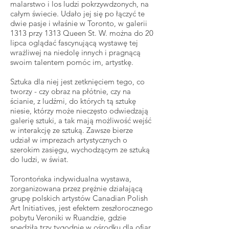
malarstwo i los ludzi pokrzywdzonych, na
całym świecie. Udało jej się po łączyć te
dwie pasje i właśnie w Toronto, w galerii
1313 przy 1313 Queen St. W. można do 20
lipca oglądać fascynującą wystawę tej
wrażliwej na niedolę innych i pragnącą
swoim talentem pomóc im, artystkę.
Sztuka dla niej jest zetknięciem tego, co
tworzy - czy obraz na płótnie, czy na
ścianie, z ludźmi, do których tą sztukę
niesie, którzy może nieczęsto odwiedzają
galerię sztuki, a tak mają możliwość wejść
w interakcję ze sztuką. Zawsze bierze
udział w imprezach artystycznych o
szerokim zasięgu, wychodzącym ze sztuką
do ludzi, w świat.
Torontońska indywidualna wystawa,
zorganizowana przez prężnie działającą
grupę polskich artystów Canadian Polish
Art Initiatives, jest efektem zeszłorocznego
pobytu Veroniki w Ruandzie, gdzie
spędziła trzy tygodnie w ośrodku dla ofiar