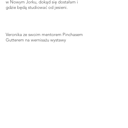
w Nowym Jorku, dokąd się dostałam i
gdzie będą studiować od jesieni.
Veronika ze swoim mentorem Pinchasem
Gutterem na wernisażu wystawy
M.P.B.: Czy polskie korzenie są dla ciebie
ważne?
V.S.: Bardzo. Jestem Polką, mówię po
polsku, wzrastałam w domu gdzie
mówiono po polsku, gdzie jadło się
polskie jedzenie. Ale jest we mnie też
wiele innych tożsamości, które wynikają z
tego, jak ważne są dla mnie sprawy innych
ludzi, cierpiących, żyjących w niedostatku,
prześladowanych.
M.P.B.: Takie połączenie aktywizmu
politycznego i sztuki nie jest popularne.