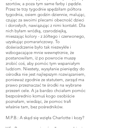
szortów, a poza tym same farby i pędzle.
Przez te trzy tygodnie spędziłam półtora
tygodnia, osiem godzin dziennie, malując,
czując za swoimi plecami obecność dzieci
i dorosłych, nawiązując z nimi kontakt. Dla
nich byłam wróżką, czarodziejką,
mieszając kolory - z żółtego i czerwonego,
uzyskując pomarańczowy. To
doświadczenie było tak niezwykłe i
wzbogacające mnie wewnętrznie, że
postanowiłam, iż po powrocie muszę
zrobić coś, aby pomóc tym wspaniałym
ludziom. Niestety, wysyłanie pieniędzy do
ośrodka nie jest najlepszym rozwiązaniem,
ponieważ zgodnie ze statutem, zarząd ma
prawo przeznaczać te środki na wybrane
przezeń cele. A ja bardzo chciałam pomóc
bezpośrednio komuś kogo osobiście
poznałam, wiedząc, że pomoc trafi
właśnie tam, bez pośredników.
M.P.B.: A skąd się wzięła Charlotte i kozy?