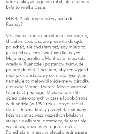
sztuk pięknych tego nie robił, ale dla mnie
była to wielka pasja.
M.P.B: A jak doszło do wyjazdu do
Ruandy?
V.S.: Kiedy skończyłam studia licencjackie,
chciałam zrobić sobie prezent i dokądś
pojechać, ale chciałam też, aby miało to
jakiś głębszy sens i wartość dla innych.
Moja przyjaciółka z Montrealu mieszkała
wtedy w Ruandzie i postanowiłyśmy, że
pojadę do niej. Chciałam, aby ten wyjazd
miał jakiś dodatkowy cel i ustaliłyśmy, że
namaluję to malowidło ścienne w ośrodku
o nazwie Mother Theresa Missionaries of
Charity Orphanage. Mieszka tam 150
dzieci osieroconych w czasie ludobójstwa
w Ruandzie (w 1994 roku - przyp. red.) i
dorośli ludzie, którzy przeżyli tak straszny
koszmar, straciwszy wszystkich bliskich i
stając się ofiarami przemocy, że teraz nie
wychodzą poza mury tego ośrodka.
Pojechałam, mając w plecaku jedną parą